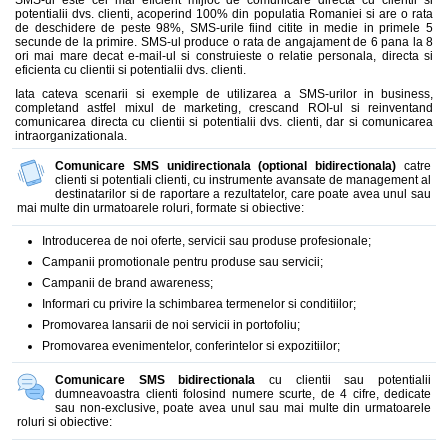
SMS-ul este cel mai eficient mijloc de comunicare directa cu clientii si
potentialii dvs. clienti, acoperind 100% din populatia Romaniei si are o rata
de deschidere de peste 98%, SMS-urile fiind citite in medie in primele 5
secunde de la primire. SMS-ul produce o rata de angajament de 6 pana la 8
ori mai mare decat e-mail-ul si construieste o relatie personala, directa si
eficienta cu clientii si potentialii dvs. clienti.
Iata cateva scenarii si exemple de utilizarea a SMS-urilor in business,
completand astfel mixul de marketing, crescand ROI-ul si reinventand
comunicarea directa cu clientii si potentialii dvs. clienti, dar si comunicarea
intraorganizationala.
Comunicare SMS unidirectionala (optional bidirectionala)
catre
clienti si potentiali clienti, cu instrumente avansate de management al
destinatarilor si de raportare a rezultatelor, care poate avea unul sau
mai multe din urmatoarele roluri, formate si obiective:
Introducerea de noi oferte, servicii sau produse profesionale;
Campanii promotionale pentru produse sau servicii;
Campanii de brand awareness;
Informari cu privire la schimbarea termenelor si conditiilor;
Promovarea lansarii de noi servicii in portofoliu;
Promovarea evenimentelor, conferintelor si expozitiilor;
Comunicare SMS bidirectionala
cu clientii sau potentialii
dumneavoastra clienti folosind numere scurte, de 4 cifre, dedicate
sau non-exclusive, poate avea unul sau mai multe din urmatoarele
roluri si obiective: