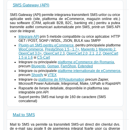
SMS Gateway (API)
SMS Gateway (API) permite integrarea transmiterii SMS-urilor cu orice
aplicatie web (site, platforma de eCommerce, magazin online etc.)
sau software (CRM, aplicatii B2B, B2C, banking etc.) pentru a putea
transmite astfel comunicari automatizate prin SMS, printr-un SMS API
usor de integrat.
Integrare API
prin 5 metode compatibile cu orice aplicatoe: HTTP
GET / POST, SOAP / WSDL, JSON, BULK sau SMPP
Plugin-uri SMS pentru eCommerce
, pentru principalele platforme
WooCommerce
,
PrestaShop 1.5 - 1.7+
,
Magento 1
Magento 2
,
OpenCart 3.0+
,
OpenCart 2.3
,
OpenCart 2.0, 2.1, 2.2
,
OpenCart
1.5 si 1.6
si
CS-Cart
Integrare cu principalele
platforme eCommerce din Romania
,
precum
Blugento
,
Gomag
,
FamShop
,
Extended
Integrare cu principalele
platforme internationale de eCommerce
,
precum
Shopify
si
VTEX
Integrare cu
platforme de RPA/automation
precum Zapier,
Microsoft Power Automate, Integromat, Make, UiPath si RapidAPI
Rapoarte de livrare detaliate, disponibile in platforma sau
integrabile prin API
Suport pentru SMS mai lungi de 160 de caractere (SMS
concatenat)
Mail to SMS
Mail to SMS va permite sa transmiteti SMS-uri direct din clientul dvs.
de e-mail sau poate fi de asemenea integrat foarte usor cu diverse