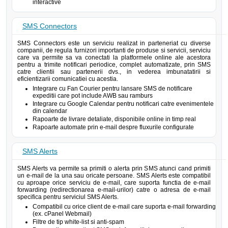
interactive
SMS Connectors
SMS Connectors este un serviciu realizat in parteneriat cu diverse
companii, de regula furnizori importanti de produse si servicii, serviciu
care va permite sa va conectati la platformele online ale acestora
pentru a trimite notificari periodice, complet automatizate, prin SMS
catre clientii sau partenerii dvs., in vederea imbunatatirii si
eficientizarii comunicatiei cu acestia.
Integrare cu Fan Courier pentru lansare SMS de notificare
expeditii care pot include AWB sau ramburs
Integrare cu Google Calendar pentru notificari catre evenimentele
din calendar
Rapoarte de livrare detaliate, disponibile online in timp real
Rapoarte automate prin e-mail despre fluxurile configurate
SMS Alerts
SMS Alerts va permite sa primiti o alerta prin SMS atunci cand primiti
un e-mail de la una sau oricate persoane. SMS Alerts este compatibil
cu aproape orice serviciu de e-mail, care suporta functia de e-mail
forwarding (redirectionarea e-mail-urilor) catre o adresa de e-mail
specifica pentru serviciul SMS Alerts.
Compatibil cu orice client de e-mail care suporta e-mail forwarding
(ex. cPanel Webmail)
Filtre de tip white-list si anti-spam