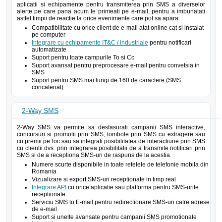
aplicatii si echipamente pentru transmiterea prin SMS a diverselor
alerte pe care pana acum le primeati pe e-mail, pentru a imbunatati
astfel timpii de reactie la orice evenimente care pot sa apara.
Compatibilitate cu orice client de e-mail atat online cat si instalat
pe computer
Integrare cu echipamente IT&C / industriale
pentru notificari
automatizate
Suport pentru toate campurile To si Cc
Suport avansat pentru preprocesare e-mail pentru convetsia in
SMS
Suport pentru SMS mai lungi de 160 de caractere (SMS
concatenat)
2-Way SMS
2-Way SMS va permite sa desfasurati campanii SMS interactive,
concursuri si promotii prin SMS, tombole prin SMS cu extragere sau
cu premii pe loc sau sa integrati posibilitatea de interactiune prin SMS
cu clientii dvs. prin integrarea posibilitatii de a transmite notificari prin
SMS si de a receptiona SMS-uri de raspuns de la acestia.
Numere scurte disponibile in toate retelele de telefonie mobila din
Romania
Vizualizare si export SMS-uri receptionate in timp real
Integrare API
cu orice aplicatie sau platforma pentru SMS-urile
receptionate
Serviciu SMS to E-mail pentru redirectionare SMS-uri catre adrese
de e-mail
Suport si unelte avansate pentru campanii SMS promotionale