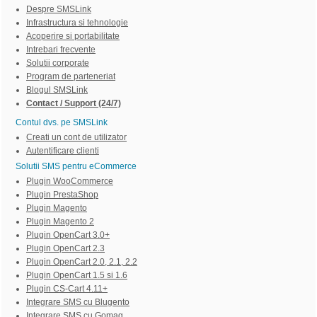
Despre SMSLink
Infrastructura si tehnologie
Acoperire si portabilitate
Intrebari frecvente
Solutii corporate
Program de parteneriat
Blogul SMSLink
Contact / Support (24/7)
Contul dvs. pe SMSLink
Creati un cont de utilizator
Autentificare clienti
Solutii SMS pentru eCommerce
Plugin WooCommerce
Plugin PrestaShop
Plugin Magento
Plugin Magento 2
Plugin OpenCart 3.0+
Plugin OpenCart 2.3
Plugin OpenCart 2.0, 2.1, 2.2
Plugin OpenCart 1.5 si 1.6
Plugin CS-Cart 4.11+
Integrare SMS cu Blugento
Integrare SMS cu Gomag