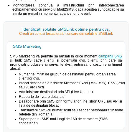
Monitorizarea continua a infrastructurii prin interconectarea
echipamentelor cu serviciul
Mail2SMS
, daca acestea sunt capabile sa
trimita un e-mail in momentul aparitiei unui event;
Identificati solutiile SMSLink optime pentru dvs.
Creati un cont si testati gratuit oricare din solutiile SMSLink
SMS Marketing
SMS Marketing va permite sa lansati in orice moment
campanii SMS
si bulk SMS catre clientii si potentialii dvs. clienti, prin care sa
promovati produsele si serviciile dvs., optimizand costurile si timpul
alocat.
Numar nelimitat de grupuri de destinatari pentru organizarea
clientilor dvs.
Import destinatari din fisiere Microsoft Excel (.xls / .xlsx), CSV (.csv)
sau vCard (.vcf)
Administrare destinatari prin API (Live Update)
Rapoarte de livrare detaliate
Dezabonare prin SMS, prin formular online, short URL sau API si
lista de destinatari blocati
Transmitere SMS cu numar scurt sau sender personalizat in toate
retelele din Romania
Suport pentru SMS mai lungi de 160 de caractere (SMS
concatenat)