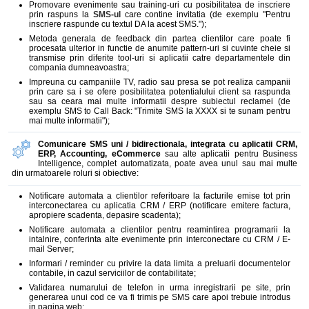
Promovare evenimente sau training-uri cu posibilitatea de inscriere
prin raspuns la
SMS-ul
care contine invitatia (de exemplu "Pentru
inscriere raspunde cu textul DA la acest SMS.");
Metoda generala de feedback din partea clientilor care poate fi
procesata ulterior in functie de anumite pattern-uri si cuvinte cheie si
transmise prin diferite tool-uri si aplicatii catre departamentele din
compania dumneavoastra;
Impreuna cu campaniile TV, radio sau presa se pot realiza campanii
prin care sa i se ofere posibilitatea potentialului client sa raspunda
sau sa ceara mai multe informatii despre subiectul reclamei (de
exemplu SMS to Call Back: "Trimite SMS la XXXX si te sunam pentru
mai multe informatii");
Comunicare SMS uni / bidirectionala, integrata cu aplicatii CRM,
ERP, Accounting, eCommerce
sau alte aplicatii pentru Business
Intelligence, complet automatizata, poate avea unul sau mai multe
din urmatoarele roluri si obiective:
Notificare automata a clientilor referitoare la facturile emise tot prin
interconectarea cu aplicatia CRM / ERP (notificare emitere factura,
apropiere scadenta, depasire scadenta);
Notificare automata a clientilor pentru reamintirea programarii la
intalnire, conferinta alte evenimente prin interconectare cu CRM / E-
mail Server;
Informari / reminder cu privire la data limita a preluarii documentelor
contabile, in cazul serviciilor de contabilitate;
Validarea numarului de telefon in urma inregistrarii pe site, prin
generarea unui cod ce va fi trimis pe SMS care apoi trebuie introdus
in pagina web;