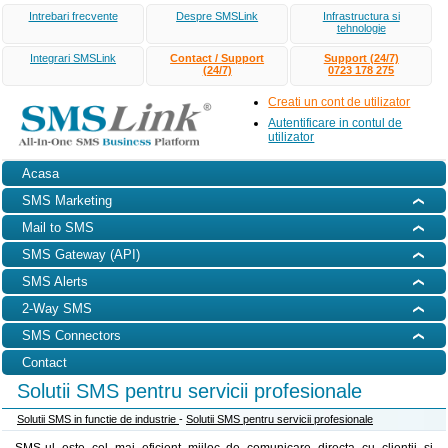
Intrebari frecvente
Despre SMSLink
Infrastructura si
tehnologie
Integrari SMSLink
Contact / Support
Support (24/7)
(24/7)
0723 178 275
Creati un cont de utilizator
Autentificare in contul de
utilizator
Acasa
SMS Marketing
Mail to SMS
SMS Gateway (API)
SMS Alerts
2-Way SMS
SMS Connectors
Contact
Solutii SMS pentru servicii profesionale
Solutii SMS in functie de industrie
-
Solutii SMS pentru servicii profesionale