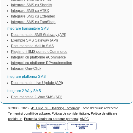
Integrare SMS cu Shopify
Integrare SMS cu VTEX
Integrare SMS cu Extended
Integrare SMS cu FamShop
Integrare transmitere SMS
Documentatie SMS Gateway (API)
Exemple SMS Gateway (API)
Documentatie Mail to SMS
Plugin-uri SMS pentru eCommerce
Integrari cu platforme eCommerce
Integrari cu platforme RPA/automation
Integrari One-Click
Integrare platforma SMS
Documentatie Live Update (API)
Integrare 2-Way SMS
Documentatie 2-Way SMS (API)
© 2008 - 2026 -
ASTINVEST - Inspiring Tomorrow
. Toate drepturile rezervate.
Termeni si conditii de utilizare
,
Politica de confidentialitate
,
Politica de utilizare
cookie-uri
,
Protectia datelor cu caracter personal
,
ANPC