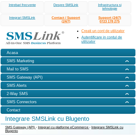
Intrebari frecvente
Despre SMSLink
Infrastructura si
tehnologie
Integrari SMSLink
Contact / Support
Support (24/7)
(24/7)
0723 178 275
Creati un cont de utilizator
Autentificare in contul de
utilizator
Acasa
SMS Marketing
Mail to SMS
SMS Gateway (API)
SMS Alerts
2-Way SMS
SMS Connectors
Contact
Integrare SMSLink cu Blugento
SMS Gateway (API)
-
Integrari cu platforme eCommerce
-
Integrare SMSLink cu
Blugento