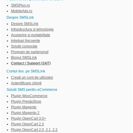
SMSPlus.ro
MobileAds.ro
Despre SMSLink
Despre SMSLink
Infrastructura si tehnologie
Acoperire si portabilitate
Intrebari frecvente
Solutii corporate
Program de parteneriat
Blogul SMSLink
Contact / Support (24/7)
Contul dvs. pe SMSLink
Creati un cont de utilizator
Autentificare clienti
Solutii SMS pentru eCommerce
Plugin WooCommerce
Plugin PrestaShop
Plugin Magento
Plugin Magento 2
Plugin OpenCart 3.0+
Plugin OpenCart 2.3
Plugin OpenCart 2.0, 2.1, 2.2