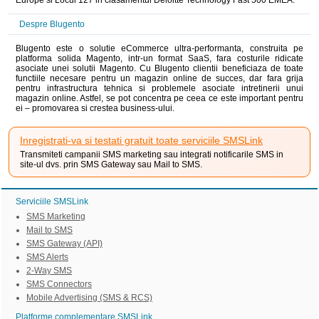
Europe si Locul 127 in clasamentul Deloitte Technology Fast 500 EMEA.
Despre Blugento
Blugento este o solutie eCommerce ultra-performanta, construita pe
platforma solida Magento, intr-un format SaaS, fara costurile ridicate
asociate unei solutii Magento. Cu Blugento clientii beneficiaza de toate
functiile necesare pentru un magazin online de succes, dar fara grija
pentru infrastructura tehnica si problemele asociate intretinerii unui
magazin online. Astfel, se pot concentra pe ceea ce este important pentru
ei – promovarea si crestea business-ului.
Inregistrati-va si testati gratuit toate serviciile SMSLink
Transmiteti campanii SMS marketing sau integrati notificarile SMS in
site-ul dvs. prin SMS Gateway sau Mail to SMS.
Serviciile SMSLink
SMS Marketing
Mail to SMS
SMS Gateway (API)
SMS Alerts
2-Way SMS
SMS Connectors
Mobile Advertising (SMS & RCS)
Platforme complementare SMSLink