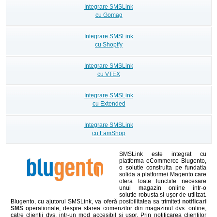
Integrare SMSLink
cu Gomag
Integrare SMSLink
cu Shopify
Integrare SMSLink
cu VTEX
Integrare SMSLink
cu Extended
Integrare SMSLink
cu FamShop
SMSLink este integrat cu
platforma eCommerce Blugento,
o solutie construita pe fundatia
solida a platformei Magento care
ofera toate functiile necesare
unui magazin online intr-o
solutie robusta si ușor de utilizat.
Blugento, cu ajutorul SMSLink, va oferă posibilitatea sa trimiteti
notificari
SMS
operationale, despre starea comenzilor din magazinul dvs. online,
catre clienții dvs. intr-un mod accesibil si usor. Prin notificarea clientilor