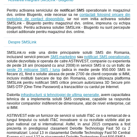
Activarea integrarii SMSLink - Blugento
Pentru activarea serviciului de
notificari SMS
operationale in magazinul
dvs. online Blugento, este necesar sa ne
contactati folosind oricare din
metodele de contact disponibile
, iar noi vom initia activarea solutiei
SMSLink - Blugento pentru magazinul dvs. online, impreuna cu echipa
Blugento. Pentru activarea solutiei SMSLink - Blugento nu sunt percepute
costuri aditionale pentru magazinul dvs. online.
Despre SMSLink
SMSLink.ro este una dintre principalele solutii SMS din Romania,
incluzand servicii precum
SMS marketing
sau
notificari SMS operationale
,
solutie dezvoltata si operata de catre ASTINVEST, companie cu experienta
de peste 18 ani (incepand cu anul 2008) in servicii SMS si cu un trafic de
peste 29 milioane SMS / luna
(adica in medie peste 950.000 SMS in
fiecare zi), fiind o solutie aleasa de peste 2700 de clienti corporate si IMM,
inclusiv institutii bancare de top din Romania, care utilizeaza platforma
SMSLink pentru notificari SMS critice precum autorizarea 3D Secure prin
SMS OTP (One-Time Password) a tranzactiilor cu cardul pe Internet.
Datorita
infrastructurii si tehnologiei de ultima generatie
, avem capacitatea
tehnica de a implementa solutii SMS complexe, capabile sa raspunda
nevoilor companiilor indiferent de dimensiune, atat de nivel enterprise, cat
si IMM.
ASTINVEST este un furnizor de servicii si solutii IT&C ce s-a remarcat de-a
lungul timpului cu solutii IT&C inovatoare si cu rezultate vizibile atat pe
plan national cat si international. Astfel, in anul 2015 compania a fost
prezenta in prestigiosul clasament Deloitte Technology Fast 50 cu 2
nominalizari: Locul 13 in clasamentul Deloitte Technology Fast 50 Central