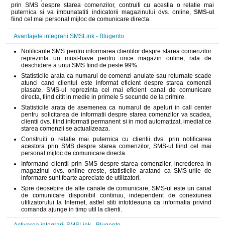
prin SMS despre starea comenzilor, contruiti cu acestia o relatie mai
puternica si va imbunatatiti indicatorii magazinului dvs. online,
SMS-ul
fiind cel mai personal mijloc de comunicare directa.
Avantajele integrarii SMSLink - Blugento
Notificarile SMS pentru informarea clientilor despre starea comenzilor
reprezinta un must-have pentru orice magazin online, rata de
deschidere a unui SMS fiind de peste 99%.
Statisticile arata ca numarul de comenzi anulate sau returnate scade
atunci cand clientul este informat eficient despre starea comenzii
plasate. SMS-ul reprezinta cel mai eficient canal de comunicare
directa, fiind citit in medie in primele 5 secunde de la primire.
Statisticile arata de asemenea ca numarul de apeluri in call center
pentru solicitarea de informatii despre starea comenzilor va scadea,
clientii dvs. fiind informati permanent si in mod automatizat, imediat ce
starea comenzii se actualizeaza.
Construiti o relatie mai puternica cu clientii dvs. prin notificarea
acestora prin SMS despre starea comenzilor, SMS-ul fiind cel mai
personal mijloc de comunicare directa.
Informand clientii prin SMS despre starea comenzilor, increderea in
magazinul dvs. online creste, statisticile aratand ca SMS-urile de
informare sunt foarte apreciate de utilizatori.
Spre deosebire de alte canale de comunicare, SMS-ul este un canal
de comunicare disponibil continuu, independent de conexiunea
utilizatorului la Internet, astfel stiti intotdeauna ca informatia privind
comanda ajunge in timp util la clienti.