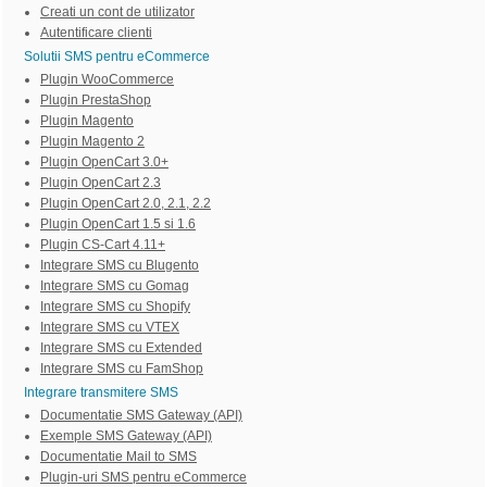
Creati un cont de utilizator
Autentificare clienti
Solutii SMS pentru eCommerce
Plugin WooCommerce
Plugin PrestaShop
Plugin Magento
Plugin Magento 2
Plugin OpenCart 3.0+
Plugin OpenCart 2.3
Plugin OpenCart 2.0, 2.1, 2.2
Plugin OpenCart 1.5 si 1.6
Plugin CS-Cart 4.11+
Integrare SMS cu Blugento
Integrare SMS cu Gomag
Integrare SMS cu Shopify
Integrare SMS cu VTEX
Integrare SMS cu Extended
Integrare SMS cu FamShop
Integrare transmitere SMS
Documentatie SMS Gateway (API)
Exemple SMS Gateway (API)
Documentatie Mail to SMS
Plugin-uri SMS pentru eCommerce