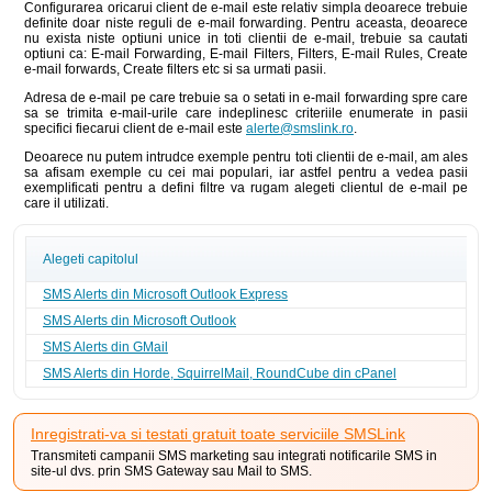
Configurarea oricarui client de e-mail este relativ simpla deoarece trebuie
definite doar niste reguli de e-mail forwarding. Pentru aceasta, deoarece
nu exista niste optiuni unice in toti clientii de e-mail, trebuie sa cautati
optiuni ca: E-mail Forwarding, E-mail Filters, Filters, E-mail Rules, Create
e-mail forwards, Create filters etc si sa urmati pasii.
Adresa de e-mail pe care trebuie sa o setati in e-mail forwarding spre care
sa se trimita e-mail-urile care indeplinesc criteriile enumerate in pasii
specifici fiecarui client de e-mail este
alerte@smslink.ro
.
Deoarece nu putem intrudce exemple pentru toti clientii de e-mail, am ales
sa afisam exemple cu cei mai populari, iar astfel pentru a vedea pasii
exemplificati pentru a defini filtre va rugam alegeti clientul de e-mail pe
care il utilizati.
Alegeti capitolul
SMS Alerts din Microsoft Outlook Express
SMS Alerts din Microsoft Outlook
SMS Alerts din GMail
SMS Alerts din Horde, SquirrelMail, RoundCube din cPanel
Inregistrati-va si testati gratuit toate serviciile SMSLink
Transmiteti campanii SMS marketing sau integrati notificarile SMS in
site-ul dvs. prin SMS Gateway sau Mail to SMS.