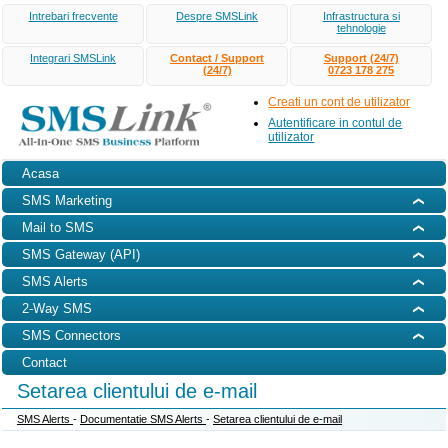
Intrebari frecvente
Despre SMSLink
Infrastructura si
tehnologie
Integrari SMSLink
Contact / Support
Support (24/7)
(24/7)
0723 178 275
Creati un cont de utilizator
Autentificare in contul de
utilizator
Acasa
SMS Marketing
Mail to SMS
SMS Gateway (API)
SMS Alerts
2-Way SMS
SMS Connectors
Contact
Setarea clientului de e-mail
SMS Alerts
-
Documentatie SMS Alerts
-
Setarea clientului de e-mail