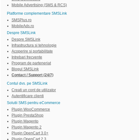
Mobile Advertising (SMS & RCS)
Platforme complementare SMSLink
SMSPlus.ro
MobileAds.ro
Despre SMSLink
Despre SMSLink
Infrastructura si tehnologie
Acoperire si portabilitate
Intrebari frecvente
Program de parteneriat
Blogul SMSLink
Contact / Support (24/7)
Contul dvs. pe SMSLink
Creati un cont de utilizator
Autentificare clienti
Solutii SMS pentru eCommerce
Plugin WooCommerce
Plugin PrestaShop
Plugin Magento
Plugin Magento 2
Plugin OpenCart 3.0+
Plugin OpenCart 2.3