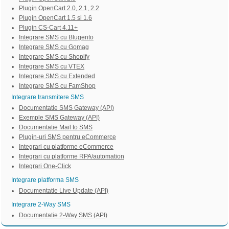
Plugin OpenCart 2.0, 2.1, 2.2
Plugin OpenCart 1.5 si 1.6
Plugin CS-Cart 4.11+
Integrare SMS cu Blugento
Integrare SMS cu Gomag
Integrare SMS cu Shopify
Integrare SMS cu VTEX
Integrare SMS cu Extended
Integrare SMS cu FamShop
Integrare transmitere SMS
Documentatie SMS Gateway (API)
Exemple SMS Gateway (API)
Documentatie Mail to SMS
Plugin-uri SMS pentru eCommerce
Integrari cu platforme eCommerce
Integrari cu platforme RPA/automation
Integrari One-Click
Integrare platforma SMS
Documentatie Live Update (API)
Integrare 2-Way SMS
Documentatie 2-Way SMS (API)