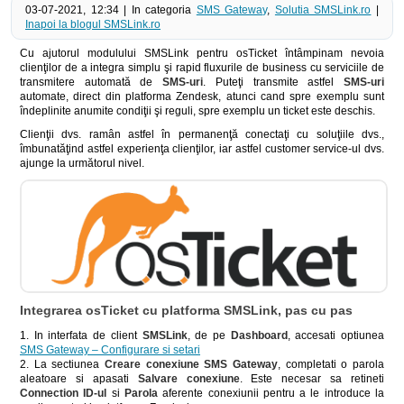
03-07-2021, 12:34 | In categoria
SMS Gateway
,
Solutia SMSLink.ro
|
Inapoi la blogul SMSLink.ro
Cu ajutorul modulului SMSLink pentru osTicket întâmpinam nevoia
clienţilor de a integra simplu şi rapid fluxurile de business cu serviciile de
transmitere automată de
SMS-uri
. Puteţi transmite astfel
SMS-uri
automate, direct din platforma Zendesk, atunci cand spre exemplu sunt
îndeplinite anumite condiţii şi reguli, spre exemplu un ticket este deschis.
Clienţii dvs. ramân astfel în permanenţă conectaţi cu soluţiile dvs.,
îmbunatăţind astfel experienţa clienţilor, iar astfel customer service-ul dvs.
ajunge la următorul nivel.
Integrarea osTicket cu platforma SMSLink, pas cu pas
1. In interfata de client
SMSLink
, de pe
Dashboard
, accesati optiunea
SMS Gateway
– Configurare si setari
2. La sectiunea
Creare conexiune
SMS Gateway
, completati o parola
aleatoare si apasati
Salvare conexiune
. Este necesar sa retineti
Connection ID-ul
si
Parola
aferente conexiunii pentru a le introduce la