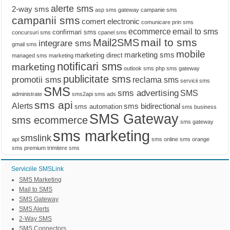
alerte sms
2-way sms
asp sms gateway
campanie sms
campanii sms
comert electronic
comunicare prin sms
ecommerce
email to sms
confirmari sms
concursuri sms
cpanel sms
mail to sms
Mail2SMS
integrare sms
gmail sms
mobile
marketing sms
marketing direct
managed sms marketing
notificari sms
marketing
outlook sms
php sms gateway
publicitate sms
promotii sms
reclama sms
servicii sms
SMS
sms advertising
SMS
administrate
sms2api
sms ads
sms api
Alerts
sms bidirectional
sms automation
sms business
SMS Gateway
sms ecommerce
sms gateway
sms marketing
smslink
api
sms online
sms orange
sms premium
trimitere sms
Serviciile SMSLink
SMS Marketing
Mail to SMS
SMS Gateway
SMS Alerts
2-Way SMS
SMS Connectors