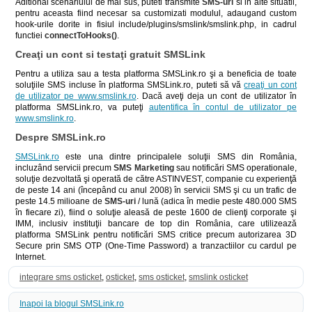
Aditional scenariului de mai sus, puteti transmite
SMS-uri
si in alte situatii,
pentru aceasta fiind necesar sa customizati modulul, adaugand custom
hook-urile dorite in fisiul include/plugins/smslink/smslink.php, in cadrul
functiei
connectToHooks()
.
Creaţi un cont si testaţi gratuit SMSLink
Pentru a utiliza sau a testa platforma SMSLink.ro şi a beneficia de toate
soluţiile SMS incluse în platforma SMSLink.ro, puteti să vă
creaţi un cont
de utilizator pe www.smslink.ro
. Dacă aveţi deja un cont de utilizator în
platforma SMSLink.ro, va puteţi
autentifica în contul de utilizator pe
www.smslink.ro
.
Despre SMSLink.ro
SMSLink.ro
este una dintre principalele soluţii SMS din România,
incluzând servicii precum
SMS Marketing
sau notificări SMS operationale,
soluţie dezvoltată şi operată de către ASTINVEST, companie cu experienţă
de peste 14 ani (începând cu anul 2008) în servicii SMS şi cu un trafic de
peste 14.5 milioane de
SMS-uri
/ lună (adica în medie peste 480.000 SMS
în fiecare zi), fiind o soluţie aleasă de peste 1600 de clienţi corporate şi
IMM, inclusiv instituţii bancare de top din România, care utilizează
platforma SMSLink pentru notificări SMS critice precum autorizarea 3D
Secure prin SMS OTP (One-Time Password) a tranzactiilor cu cardul pe
Internet.
integrare sms osticket
,
osticket
,
sms osticket
,
smslink osticket
Inapoi la blogul SMSLink.ro