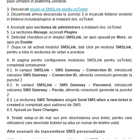
pasii urmatori in platforma Zendesk.
3. Descarcati
plugin-ul SMSLink pentru osTicket
3. Dezarhivati arhiva descarcata la punctul 3 si incarcati folderul smslink/
in folderul include/plugins/ al instalarii dvs. osTicket
4. Accesati apoi
sectiunea de administrare
a instalarii dvs. osTicket
5. La sectiunea
Manage
, accesati
Plugins
6. Selectati checkbox-ul in dreptul
SMSLink
, iar apoi apasati pe
More
, iar
apoi pe
Enable
7. Dupa ce ati activat modulul
SMSLink
, dati click pe modulul
SMSLink
,
pentru a intra in sectiunea de setari a acestuia
8. In pagina pentru configurarea modulului SMSLink pentru osTicket,
completati urmatoarele:
8.1. In campul
SMSLink –
SMS Gateway
– Connection ID
, introduceti
valoarea
SMS Gateway
– Connection ID
, aferenta conexiunii generate la
punctul 2
8.2. In campul
SMSLink –
SMS Gateway
– Password
, introduceti
valoarea
SMS Gateway
– Parola
, aferenta conexiunii generate la punctul
2
8.3. La sectiunea
SMS Templates
alegeti
Send SMS when a new ticket is
created
si completati apoi sablonul de SMS.
8.3. Apasati pe
Save Changes
9. Testati setup-ul de mai sus prin deschiderea unui ticket, pentru care
utilizatorul care deschide ticketul sa aiba un numar de telefon valid.
Alte scenarii de transmitere SMS personalizate